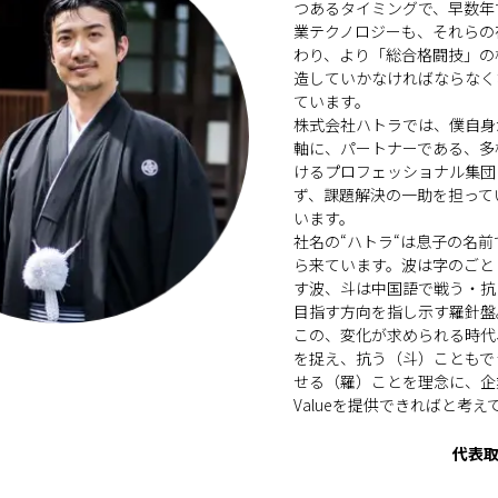
つあるタイミングで、早数年
業テクノロジーも、それらの
わり、より「総合格闘技」の
造していかなければならなく
ています。
株式会社ハトラでは、僕自身
軸に、パートナーである、多
けるプロフェッショナル集団
ず、課題解決の一助を担って
います。
社名の“ハトラ“は息子の名
ら来ています。波は字のごと
す波、斗は中国語で戦う・抗
目指す方向を指し示す羅針盤
この、変化が求められる時代
を捉え、抗う（斗）こともで
せる（羅）ことを理念に、企
Valueを提供できればと考え
代表