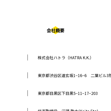
会社概要
株式会社ハトラ（HATRA K.K.）
東京都渋谷区道玄坂1−16−6 二葉ビル3
東京都目黒区下目黒5−11−17−203
代表取締役 江頭 敬太(Keita Eto)